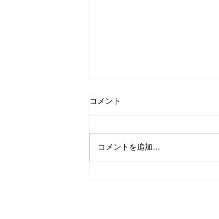
コメント
コメントを追加…
平成21年BMW3クーペ ユー
ザー様よりお買取させていた
だきました。数ある業者様か
ら弊社をお選びいただき、誠