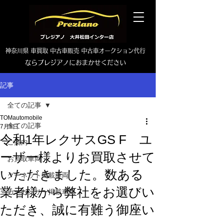
神奈川県 車買取 中古車販売 中古車オークション代行
ならプレジアノにおまかせください
TEL0465-46-6667
記事
全ての記事
TOMautomobile
全ての記事
7月5日
令和1年レクサスGS F ユ
ご案内
ーザー様よりお買取させて
お買取車両
いただきました。数ある
グーネット掲載車両
業者様から弊社をお選びい
カーセンサー掲載車両
ただき、誠に有難う御座い