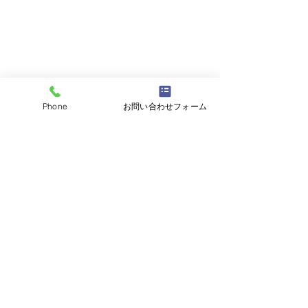
Phone
お問い合わせフォーム
コメント
コメントを追加…
平成5年80ランクルバン
平成28年BMW
ユーザー様よりお買取さ
ユーザー様より
せていただきました。数
せていただきま