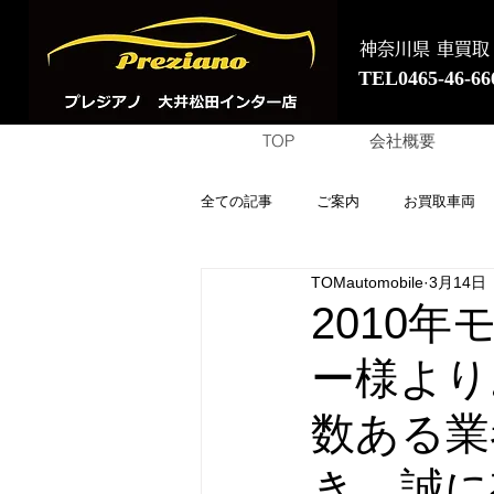
神奈川県 車買取
TEL0465-46-66
TOP
会社概要
全ての記事
ご案内
お買取車両
TOMautomobile
3月14日
2010
ー様より
数ある業
き、誠に