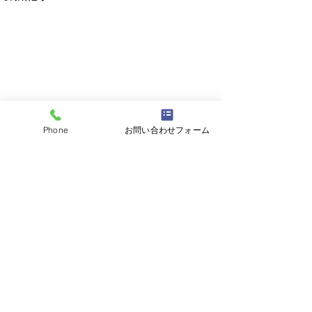
Phone
お問い合わせフォーム
コメント
コメントを追加…
平成19年スカイラインク
平成24年レクサ