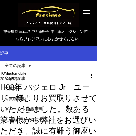
神奈川県 車買取 中古車販売 中古車オークション代行
ならプレジアノにおまかせください
TEL0465-46-6667
記事
全ての記事
TOMautomobile
全ての記事
2024年5月31日
H08年 パジェロ Jr ユー
ご案内
ザー様よりお買取りさせて
お買取車両
いただきました。数ある
グーネット掲載車両
業者様から弊社をお選びい
カーセンサー掲載車両
ただき、誠に有難う御座い