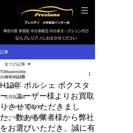
神奈川県 車買取 中古車販売 中古車オークション代行
ならプレジアノにおまかせください
TEL0465-46-6667
記事
全ての記事
TOMautomobile
全ての記事
2024年4月14日
H13年 ポルシェ ボクスタ
ご案内
ー ユーザー様よりお買取
お買取車両
りさせていただきまし
グーネット掲載車両
た。数ある業者様から弊社
カーセンサー掲載車両
をお選びいただき、誠に有