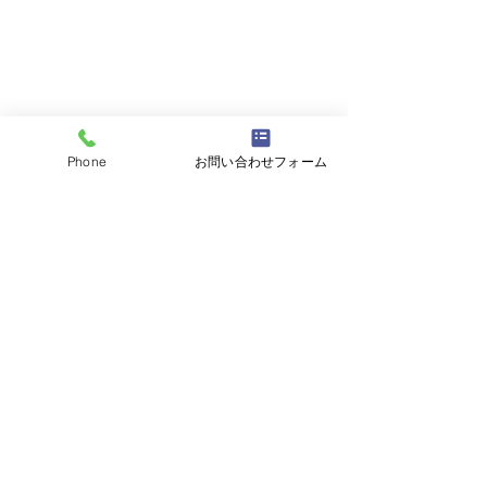
Phone
お問い合わせフォーム
コメント
コメントを追加…
平成5年80ランクルバン
平成28年BMW
ユーザー様よりお買取さ
ユーザー様より
せていただきました。数
せていただきま