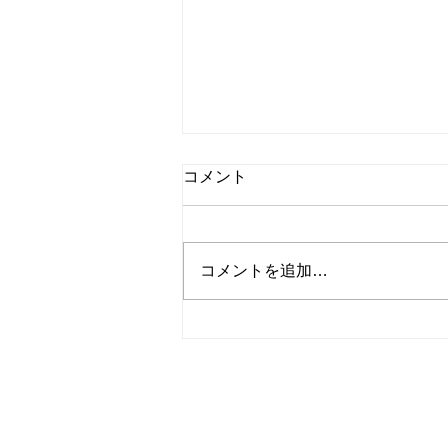
コメント
コメントを追加…
昭和62年ベンツS ユーザー
様よりお買取させていただき
ました。数ある業者様から弊
社をお選びいただき、誠に有
難う御座いました