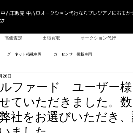
 中古車販売 中古車オークション代行
ならプレジアノにおまか
67
高価査定
出張買取
オークション代行
グーネット掲載車両
カーセンサー掲載車両
月28日
 アルファード ユーザー
せていただきました。数
弊社をお選びいただき、
いました。