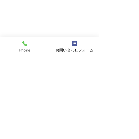
Phone
お問い合わせフォーム
コメント
コメントを追加…
平成19年スカイラインク
平成24年レクサ
ーペ ユーザー様よりお
ーザー様よりお