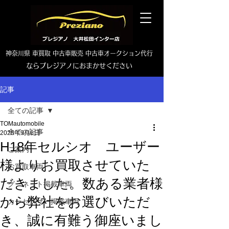
神奈川県 車買取 中古車販売 中古車オークション代行
ならプレジアノにおまかせください
TEL0465-46-6667
記事
全ての記事
TOMautomobile
全ての記事
2025年9月6日
H18年セルシオ ユーザー
ご案内
様よりお買取させていた
お買取車両
だきました。数ある業者様
グーネット掲載車両
から弊社をお選びいただ
カーセンサー掲載車両
き、誠に有難う御座いまし