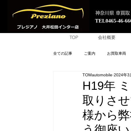
神奈川県 車買取
TEL0465-46-66
TOP
会社概要
全ての記事
ご案内
お買取車両
TOMautomobile
2024年3
H19年
取りさせ
様から弊
う御座い