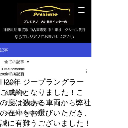
神奈川県 車買取 中古車販売 中古車オークション代行
ならプレジアノにおまかせください
TEL0465-46-6667
記事
全ての記事
TOMautomobile
全ての記事
2024年5月11日
H20年 ジープラングラー
ご案内
ご成約となりました！こ
お買取車両
の度は数ある車両から弊社
グーネット掲載車両
の在庫をお選びいただき、
カーセンサー掲載車両
誠に有難うございました！