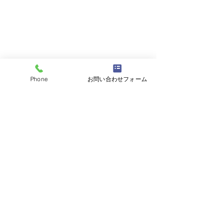
Phone
お問い合わせフォーム
コメント
コメントを追加…
R6年 キャラバンバン ご
R3年 レネゲー
成約となりました！この
となりました！