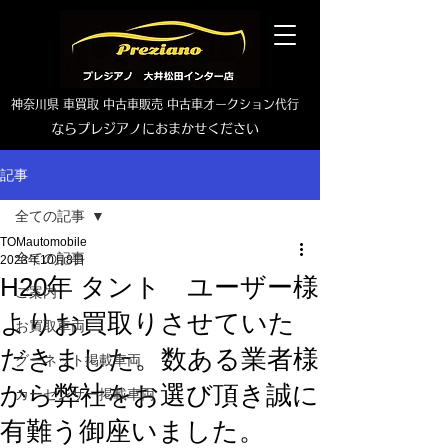
神奈川県 車買取 中古車販売 中古車オークション代行
ならプレジアノにおまかせください
TEL0465-46-6667
記事
全ての記事
TOMautomobile
全ての記事
2023年10月8日
H20年 タント ユーザー様
ご案内
よりお買取りさせていた
お買取車両
だきました。数ある業者様
グーネット掲載車両
から弊社をお選び頂き誠に
カーセンサー掲載車両
有難う御座いました。