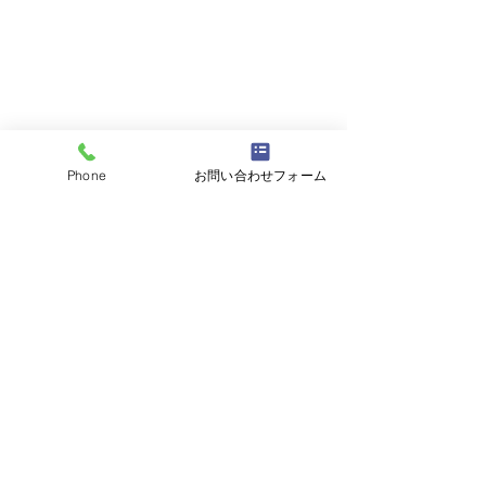
Phone
お問い合わせフォーム
コメント
コメントを追加…
平成5年80ランクルバン
平成28年BMW
ユーザー様よりお買取さ
ユーザー様より