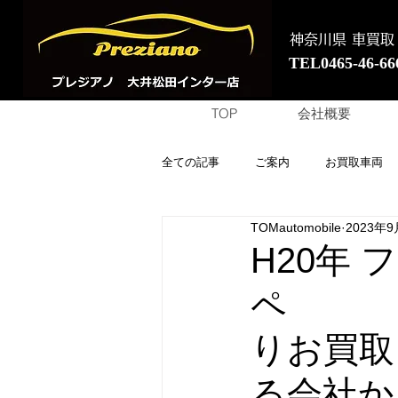
神奈川県 車買取
TEL0465-46-66
TOP
会社概要
全ての記事
ご案内
お買取車両
TOMautomobile
2023年9
H20年 
ペ
りお買取
る会社か