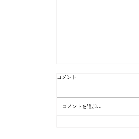
コメント
コメントを追加…
平成21年BMW3クーペ ユー
ザー様よりお買取させていた