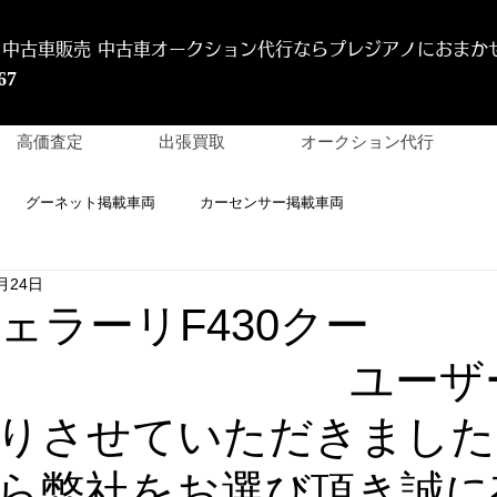
 中古車販売 中古車オークション代行
ならプレジアノにおまか
67
高価査定
出張買取
オークション代行
グーネット掲載車両
カーセンサー掲載車両
月24日
フェラーリF430クー
 ユーザー
りさせていただきました
ら弊社をお選び頂き誠に