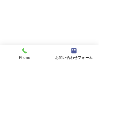
Phone
お問い合わせフォーム
コメント
コメントを追加…
H21年 パジェロミニ ご
H03年 キャリ