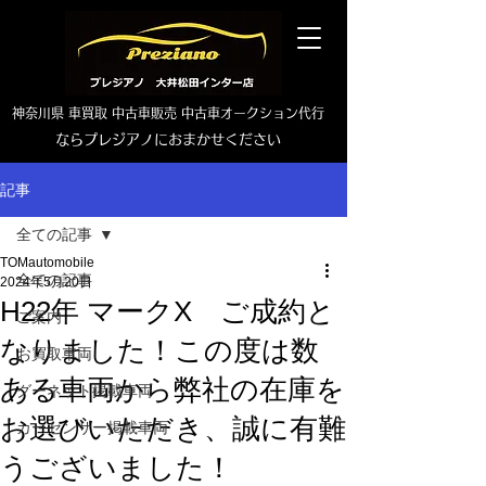
神奈川県 車買取 中古車販売 中古車オークション代行
ならプレジアノにおまかせください
TEL0465-46-6667
記事
全ての記事
TOMautomobile
全ての記事
2024年5月20日
H22年 マークX ご成約と
ご案内
なりました！この度は数
お買取車両
ある車両から弊社の在庫を
グーネット掲載車両
お選びいただき、誠に有難
カーセンサー掲載車両
うございました！