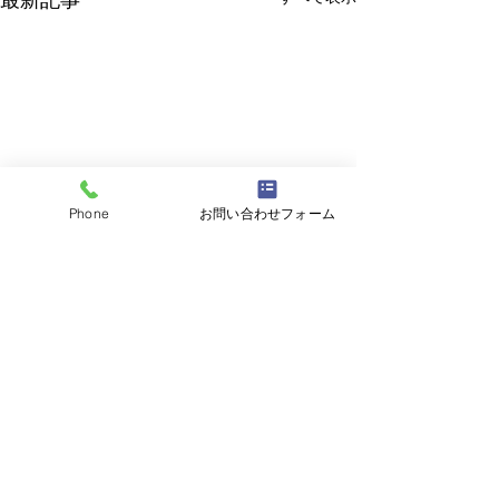
最新記事
Phone
お問い合わせフォーム
コメント
コメントを追加…
平成5年80ランクルバン
平成28年BMW