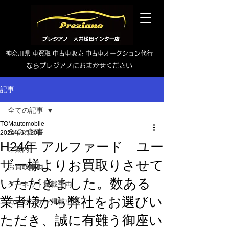
神奈川県 車買取 中古車販売 中古車オークション代行
ならプレジアノにおまかせください
TEL0465-46-6667
記事
全ての記事
TOMautomobile
全ての記事
2024年6月30日
H24年 アルファード ユー
ご案内
ザー様よりお買取りさせて
お買取車両
いただきました。数ある
グーネット掲載車両
業者様から弊社をお選びい
カーセンサー掲載車両
ただき、誠に有難う御座い