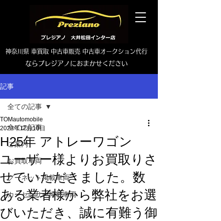
神奈川県 車買取 中古車販売 中古車オークション代行
ならプレジアノにおまかせください
TEL0465-46-6667
記事
全ての記事
TOMautomobile
全ての記事
2023年12月10日
H25年 アトレーワゴン
ご案内
ユーザー様よりお買取りさ
お買取車両
せていただきました。数
グーネット掲載車両
ある業者様から弊社をお選
カーセンサー掲載車両
びいただき、誠に有難う御