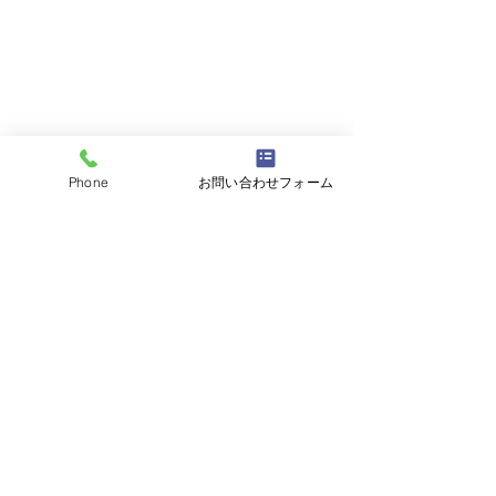
Phone
お問い合わせフォーム
コメント
コメントを追加…
平成19年スカイラインク
平成24年レクサ
ーペ ユーザー様よりお
ーザー様よりお