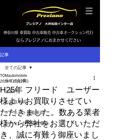
神奈川県 車買取 中古車販売 中古車オークション代行
ならプレジアノにおまかせください
TEL0465-46-6667
記事
全ての記事
TOMautomobile
全ての記事
2024年10月29日
H25年 フリード ユーザー
ご案内
様よりお買取りさせてい
お買取車両
ただきました。数ある業者
グーネット掲載車両
様から弊社をお選びいただ
カーセンサー掲載車両
き、誠に有難う御座いまし