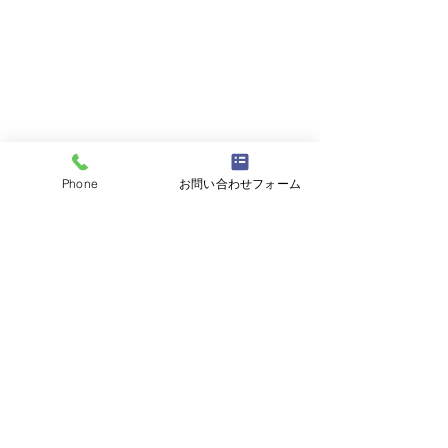
Phone
お問い合わせフォーム
コメント
コメントを追加…
平成5年80ランクルバン
平成28年BMW