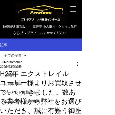
神奈川県 車買取 中古車販売 中古車オークション代行
ならプレジアノにおまかせください
TEL0465-46-6667
記事
全ての記事
TOMautomobile
全ての記事
2025年2月13日
H27年 エクストレイル
ご案内
ユーザー様よりお買取させ
お買取車両
ていただきました。数あ
グーネット掲載車両
る業者様から弊社をお選び
カーセンサー掲載車両
いただき、誠に有難う御座