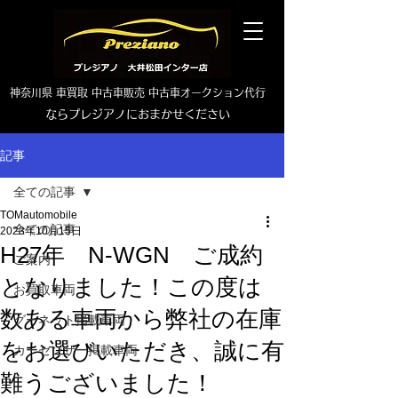
神奈川県 車買取 中古車販売 中古車オークション代行
ならプレジアノにおまかせください
TEL0465-46-6667
記事
全ての記事
TOMautomobile
全ての記事
2023年10月15日
H27年 N-WGN ご成約
ご案内
となりました！この度は
お買取車両
数ある車両から弊社の在庫
グーネット掲載車両
をお選びいただき、誠に有
カーセンサー掲載車両
難うございました！