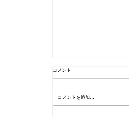
コメント
コメントを追加…
H17年 ハマーH2 ご成約と
なりました！この度は数ある
車両から弊社の在庫をお選び