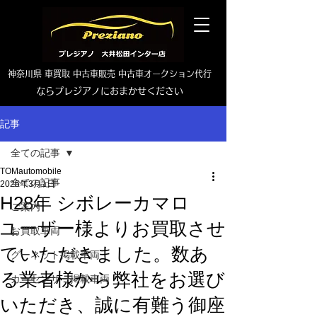
神奈川県 車買取 中古車販売 中古車オークション代行
ならプレジアノにおまかせください
TEL0465-46-6667
記事
全ての記事
TOMautomobile
全ての記事
2025年3月1日
H28年 シボレーカマロ
ご案内
ユーザー様よりお買取させ
お買取車両
ていただきました。数あ
グーネット掲載車両
る業者様から弊社をお選び
カーセンサー掲載車両
いただき、誠に有難う御座