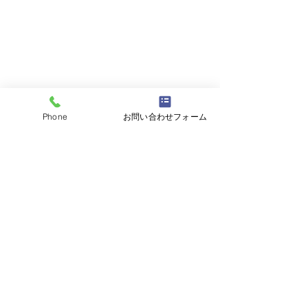
Phone
お問い合わせフォーム
コメント
コメントを追加…
平成19年スカイラインク
平成24年レクサ
ーペ ユーザー様よりお
ーザー様よりお