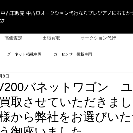
 中古車販売 中古車オークション代行
ならプレジアノにおまか
67
高価査定
出張買取
オークション代行
グーネット掲載車両
カーセンサー掲載車両
6月8日
 NV200バネットワゴン 
買取させていただきまし
様から弊社をお選びいた
う御座いました。