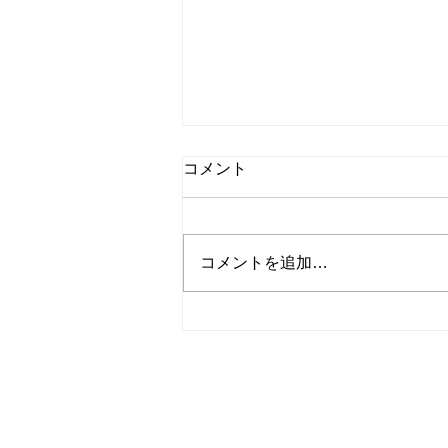
コメント
コメントを追加…
平成21年BMW3クーペ ユー
ザー様よりお買取させていた
だきました。数ある業者様か
ら弊社をお選びいただき、誠
に有難う御座いました。