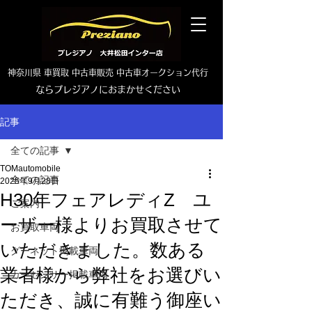
神奈川県 車買取 中古車販売 中古車オークション代行
ならプレジアノにおまかせください
TEL0465-46-6667
記事
全ての記事
TOMautomobile
全ての記事
2025年9月28日
H30年フェアレディZ ユ
ご案内
ーザー様よりお買取させて
お買取車両
いただきました。数ある
グーネット掲載車両
業者様から弊社をお選びい
カーセンサー掲載車両
ただき、誠に有難う御座い