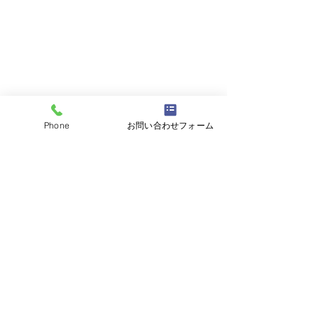
Phone
お問い合わせフォーム
コメント
コメントを追加…
平成5年80ランクルバン
平成28年BMW
ユーザー様よりお買取さ
ユーザー様より