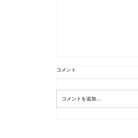
コメント
コメントを追加…
平成21年BMW3クーペ ユー
ザー様よりお買取させていた
だきました。数ある業者様か