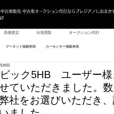
 中古車販売 中古車オークション代行
ならプレジアノにおまか
67
高価査定
出張買取
オークション代行
グーネット掲載車両
カーセンサー掲載車両
月20日
 シビック5HB ユーザー
せていただきました。数
弊社をお選びいただき、
いました。