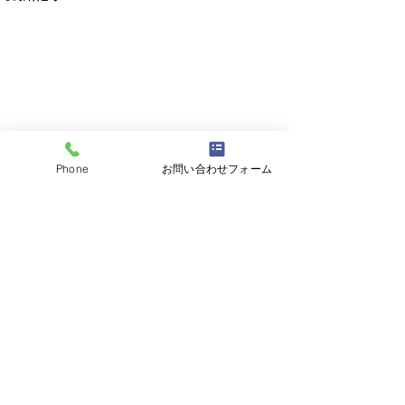
Phone
お問い合わせフォーム
コメント
コメントを追加…
平成19年スカイラインク
平成24年レクサ