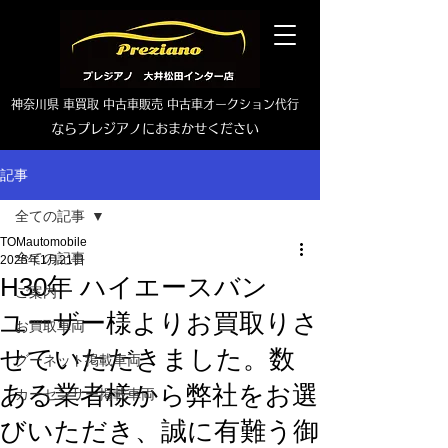
神奈川県 車買取 中古車販売 中古車オークション代行
ならプレジアノにおまかせください
TEL0465-46-6667
記事
全ての記事
TOMautomobile
全ての記事
2025年1月21日
H30年 ハイエースバン
ご案内
ユーザー様よりお買取りさ
お買取車両
せていただきました。数
グーネット掲載車両
ある業者様から弊社をお選
カーセンサー掲載車両
びいただき、誠に有難う御