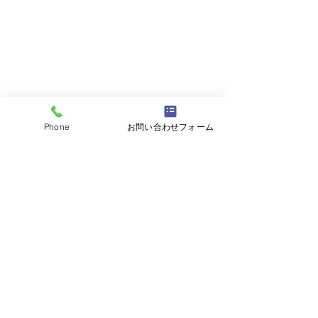
Phone
お問い合わせフォーム
コメント
コメントを追加…
平成5年80ランクルバン
平成28年BMW