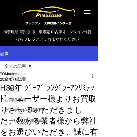
神奈川県 車買取 中古車販売 中古車オークション代行
ならプレジアノにおまかせください
TEL0465-46-6667
記事
全ての記事
TOMautomobile
全ての記事
2024年7月11日
H30年 ｼﾞｰﾌﾟ ﾗﾝｸﾞﾗｰｱﾝﾘﾐﾃｯ
ご案内
ﾄﾞ ユーザー様よりお買取
お買取車両
りさせていただきまし
グーネット掲載車両
た。数ある業者様から弊社
カーセンサー掲載車両
をお選びいただき、誠に有