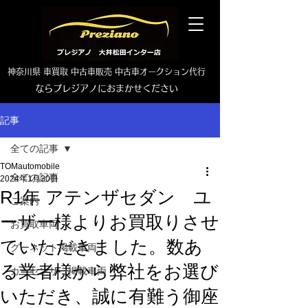
神奈川県 車買取 中古車販売 中古車オークション代行
ならプレジアノにおまかせください
TEL0465-46-6667
記事
全ての記事
TOMautomobile
全ての記事
2024年1月30日
R1年 アテンザセダン ユ
ご案内
ーザー様よりお買取りさせ
お買取車両
ていただきました。数あ
グーネット掲載車両
る業者様から弊社をお選び
カーセンサー掲載車両
いただき、誠に有難う御座