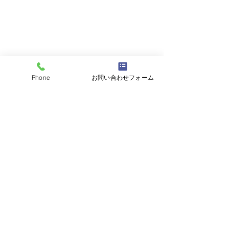
Phone
お問い合わせフォーム
コメント
コメントを追加…
平成19年スカイラインク
平成24年レクサ
ーペ ユーザー様よりお
ーザー様よりお
買取させていただきまし
ていただきまし