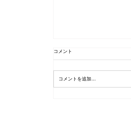
コメント
コメントを追加…
昭和62年ベンツS ユーザー
様よりお買取させていただき
ました。数ある業者様から弊
社をお選びいただき、誠に有
難う御座いました