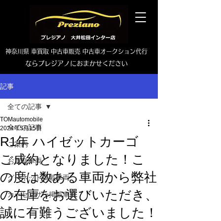
神奈川県 車買取 中古車販売 中古車オークション代行
ならプレジアノにおまかせください
TEL0465-46-6667
記事
全ての記事
TOMautomobile
全ての記事
2024年5月15日
R1年 ハイゼットカーゴ
ご案内
ご成約となりました！こ
お買取車両
の度は数ある車両から弊社
グーネット掲載車両
の在庫をお選びいただき、
カーセンサー掲載車両
誠に有難うございました！