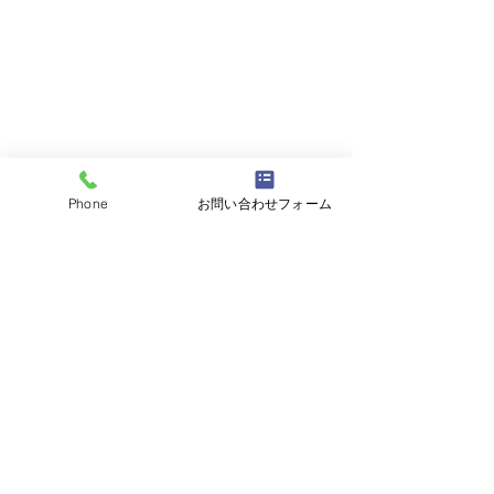
Phone
お問い合わせフォーム
コメント
コメントを追加…
H21年 パジェロミニ ご
H03年 キャリ