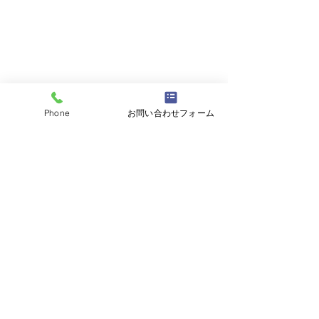
Phone
お問い合わせフォーム
コメント
コメントを追加…
平成5年80ランクルバン
平成28年BMW
ユーザー様よりお買取さ
ユーザー様より
せていただきました。数
せていただきま