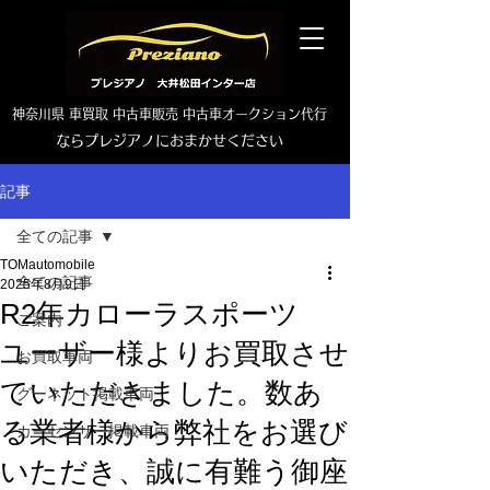
神奈川県 車買取 中古車販売 中古車オークション代行
ならプレジアノにおまかせください
TEL0465-46-6667
記事
全ての記事
TOMautomobile
全ての記事
2025年8月9日
R2年カローラスポーツ
ご案内
ユーザー様よりお買取させ
お買取車両
ていただきました。数あ
グーネット掲載車両
る業者様から弊社をお選び
カーセンサー掲載車両
いただき、誠に有難う御座