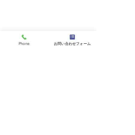
Phone
お問い合わせフォーム
コメント
コメントを追加…
平成5年80ランクルバン
平成28年BMW
ユーザー様よりお買取さ
ユーザー様より
せていただきました。数
せていただきま