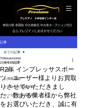
神奈川県 車買取 中古車販売 中古車オークション代行
ならプレジアノにおまかせください
TEL0465-46-6667
記事
全ての記事
TOMautomobile
全ての記事
2024年4月3日
R2年 インプレッサスポー
ご案内
ツ ユーザー様よりお買取
お買取車両
りさせていただきまし
グーネット掲載車両
た。数ある業者様から弊社
カーセンサー掲載車両
をお選びいただき、誠に有