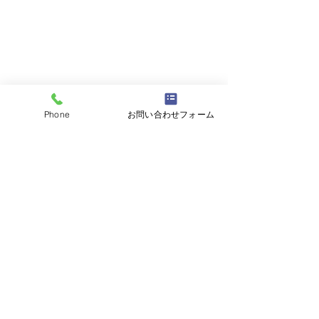
Phone
お問い合わせフォーム
コメント
コメントを追加…
平成19年スカイラインク
平成24年レクサ
ーペ ユーザー様よりお
ーザー様よりお