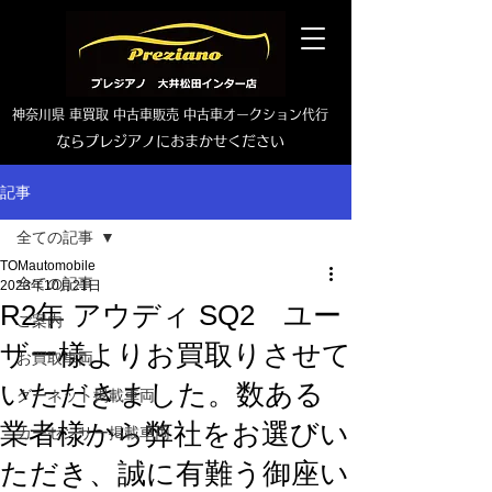
神奈川県 車買取 中古車販売 中古車オークション代行
ならプレジアノにおまかせください
TEL0465-46-6667
記事
全ての記事
TOMautomobile
全ての記事
2023年10月21日
R2年 アウディ SQ2 ユー
ご案内
ザー様よりお買取りさせて
お買取車両
いただきました。数ある
グーネット掲載車両
業者様から弊社をお選びい
カーセンサー掲載車両
ただき、誠に有難う御座い