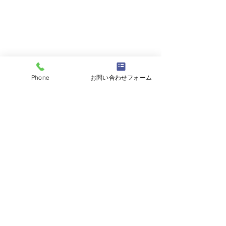
Phone
お問い合わせフォーム
コメント
コメントを追加…
平成5年80ランクルバン
平成28年BMW
ユーザー様よりお買取さ
ユーザー様より
せていただきました。数
せていただきま