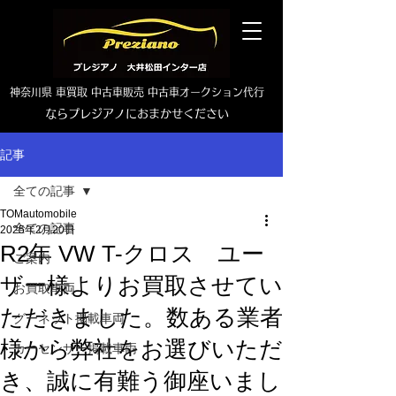
神奈川県 車買取 中古車販売 中古車オークション代行
ならプレジアノにおまかせください
TEL0465-46-6667
記事
全ての記事
TOMautomobile
全ての記事
2025年2月20日
R2年 VW T-クロス ユー
ご案内
ザー様よりお買取させてい
お買取車両
ただきました。数ある業者
グーネット掲載車両
様から弊社をお選びいただ
カーセンサー掲載車両
き、誠に有難う御座いまし