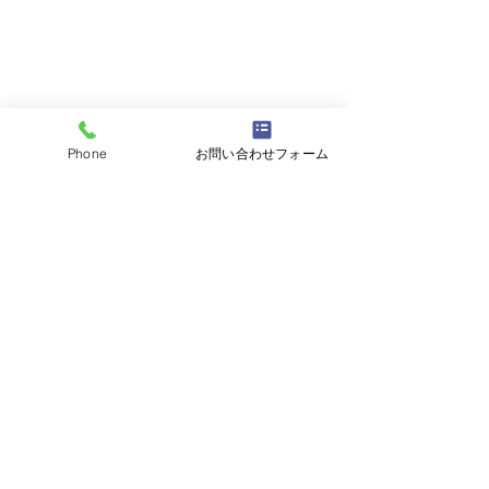
Phone
お問い合わせフォーム
コメント
コメントを追加…
平成5年80ランクルバン
平成28年BMW
ユーザー様よりお買取さ
ユーザー様より
せていただきました。数
せていただきま
ある業者様から弊社をお
ある業者様から