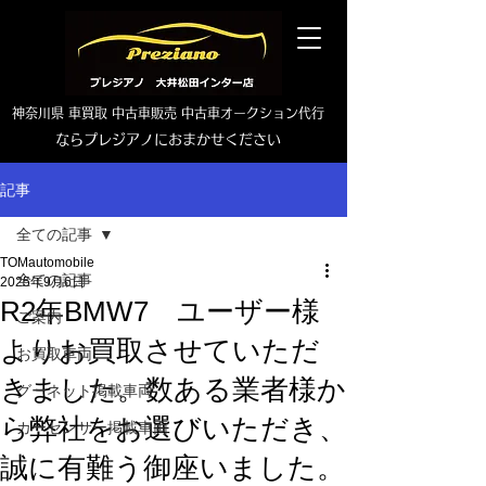
神奈川県 車買取 中古車販売 中古車オークション代行
ならプレジアノにおまかせください
TEL0465-46-6667
記事
全ての記事
TOMautomobile
全ての記事
2025年9月6日
R2年BMW7 ユーザー様
ご案内
よりお買取させていただ
お買取車両
きました。数ある業者様か
グーネット掲載車両
ら弊社をお選びいただき、
カーセンサー掲載車両
誠に有難う御座いました。