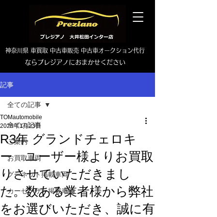
神奈川県 車買取 中古車販売 中古車オークション代行
ならプレジアノにおまかせください
TEL0465-46-6667
記事
全ての記事
TOMautomobile
全ての記事
2025年1月23日
R3年 グランドチェロキ
ご案内
ー ユーザー様よりお買取
お買取車両
りさせていただきまし
グーネット掲載車両
た。数ある業者様から弊社
カーセンサー掲載車両
をお選びいただき、誠に有