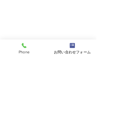
Phone
お問い合わせフォーム
コメント
コメントを追加…
平成5年80ランクルバン
平成28年BMW
ユーザー様よりお買取さ
ユーザー様より