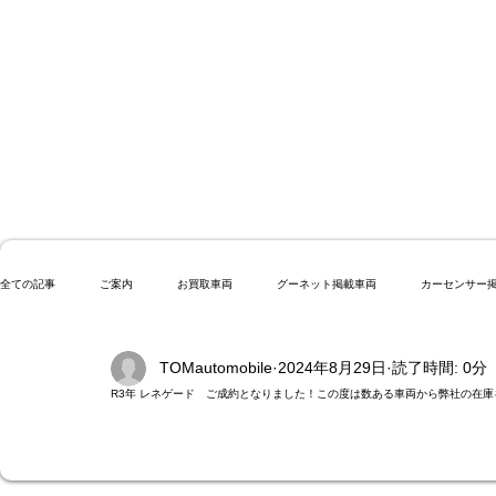
全ての記事
ご案内
お買取車両
グーネット掲載車両
カーセンサー
TOMautomobile
2024年8月29日
読了時間: 0分
R3年 レネゲード ご成約となりました！この度は数ある車両から弊社の在